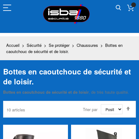
Allez
au
contenu
Accueil
Sécurité
Se protéger
Chaussures
Bottes en
caoutchouc de sécurité et de loisir.
Bottes en caoutchouc de sécurité et
de loisir.
Bottes en caoutchouc de sécurité et de loisir
, de très haute qualité.
Par
Trier par
10
articles
ord
déc