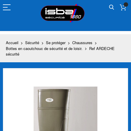
Allez
au
contenu
Accueil
Sécurité
Se protéger
Chaussures
Bottes en caoutchouc de sécurité et de loisir.
Ref ARDECHE
sécurité
Skip
to
the
end
of
the
images
gallery