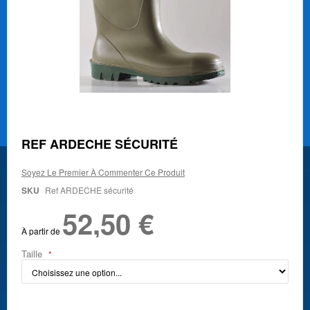
Skip
REF ARDECHE SÉCURITÉ
to
the
Soyez Le Premier À Commenter Ce Produit
beginning
of
SKU
Ref ARDECHE sécurité
the
52,50 €
images
gallery
À partir de
Taille