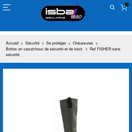
Allez
au
contenu
Accueil
Sécurité
Se protéger
Chaussures
Bottes en caoutchouc de sécurité et de loisir.
Ref FISHER sans
sécurité
Skip
to
the
end
of
the
images
gallery