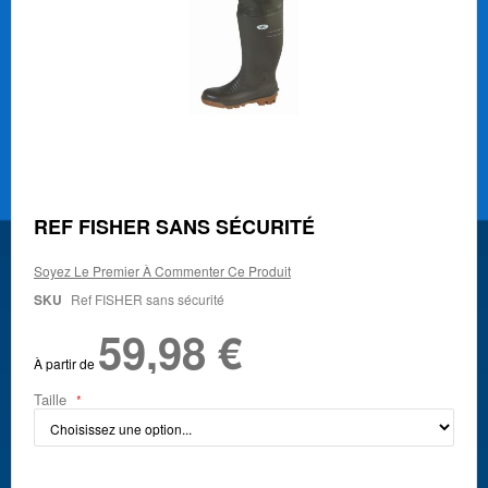
Skip
REF FISHER SANS SÉCURITÉ
to
the
Soyez Le Premier À Commenter Ce Produit
beginning
of
SKU
Ref FISHER sans sécurité
the
59,98 €
images
gallery
À partir de
Taille