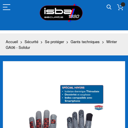
Allez
au
contenu
Accueil
Sécurité
Se protéger
Gants techniques
Winter
GA06 - Solidur
Skip
to
the
end
of
the
images
gallery