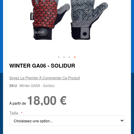
Skip
WINTER GA06 - SOLIDUR
to
the
Soyez Le Premier À Commenter Ce Produit
beginning
of
SKU
Winter GA06 - Solidur
the
18,00 €
images
gallery
À partir de
Taille