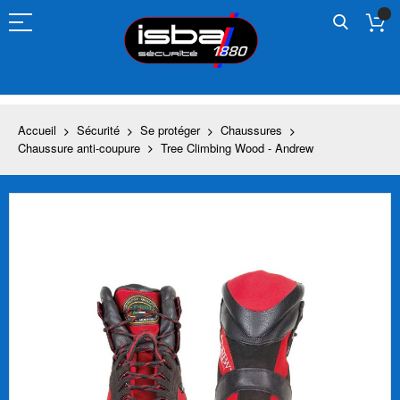
Allez
au
contenu
Accueil
Sécurité
Se protéger
Chaussures
Chaussure anti-coupure
Tree Climbing Wood - Andrew
Skip
to
the
end
of
the
images
gallery