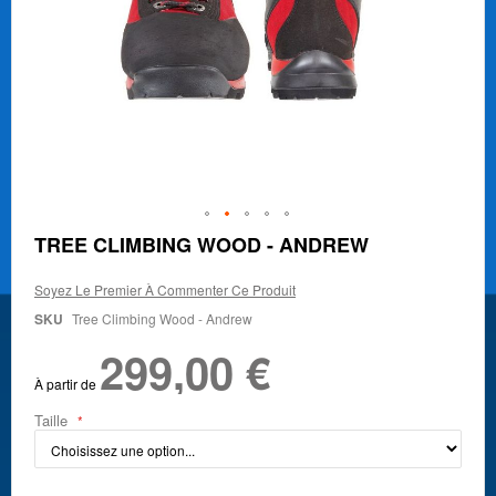
Skip
TREE CLIMBING WOOD - ANDREW
to
the
Soyez Le Premier À Commenter Ce Produit
beginning
of
SKU
Tree Climbing Wood - Andrew
the
299,00 €
images
gallery
À partir de
Taille