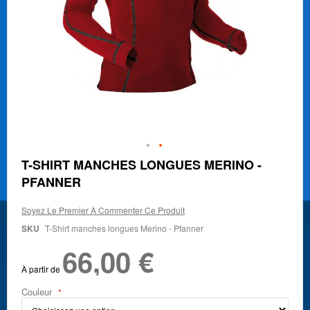
Skip
T-SHIRT MANCHES LONGUES MERINO -
to
PFANNER
the
beginning
of
Soyez Le Premier À Commenter Ce Produit
the
SKU
T-Shirt manches longues Merino - Pfanner
images
gallery
66,00 €
À partir de
Couleur