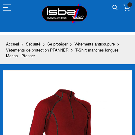
Allez
au
contenu
Accueil
Sécurité
Se protéger
Vêtements anticoupure
Vêtements de protection PFANNER
T-Shirt manches longues
Merino - Pfanner
Skip
to
the
end
of
the
images
gallery