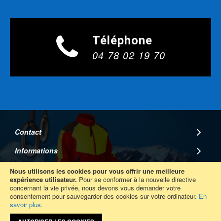
Téléphone
04 78 02 19 70
Contact
Informations
A Propos
Nous utilisons les cookies pour vous offrir une meilleure
expérience utilisateur.
Pour se conformer à la nouvelle directive
concernant la vie privée, nous devons vous demander votre
Suivez Nous
consentement pour sauvegarder des cookies sur votre ordinateur.
En
savoir plus
.