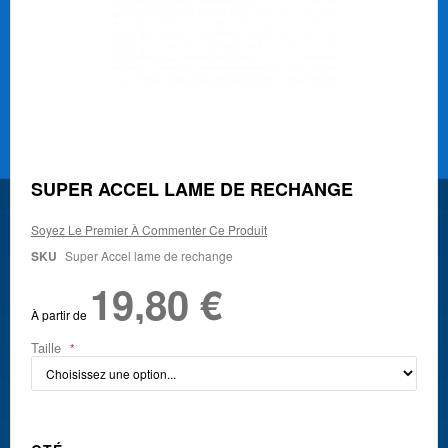
Skip
SUPER ACCEL LAME DE RECHANGE
to
the
Soyez Le Premier À Commenter Ce Produit
beginning
of
SKU
Super Accel lame de rechange
the
19,80 €
images
gallery
À partir de
Taille