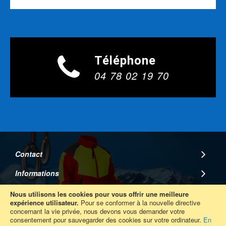
Téléphone
04 78 02 19 70
Contact
Informations
A Propos
Nous utilisons les cookies pour vous offrir une meilleure
expérience utilisateur.
Pour se conformer à la nouvelle directive
concernant la vie privée, nous devons vous demander votre
Suivez Nous
consentement pour sauvegarder des cookies sur votre ordinateur.
En