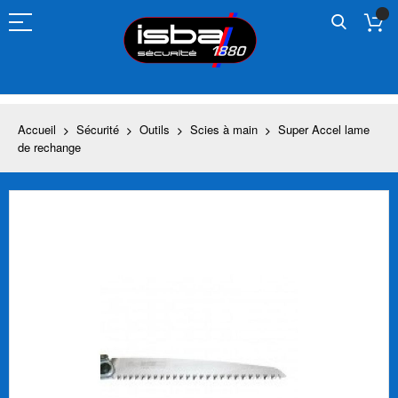
Allez
au
contenu
Accueil
Sécurité
Outils
Scies à main
Super Accel lame
de rechange
Skip
to
the
end
of
the
images
gallery