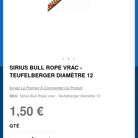
Skip
SIRIUS BULL ROPE VRAC -
to
TEUFELBERGER DIAMÈTRE 12
the
beginning
of
Soyez Le Premier À Commenter Ce Produit
the
SKU
Sirius Bull Rope vrac - Teufelberger diamètre 12
images
gallery
1,50 €
QTÉ