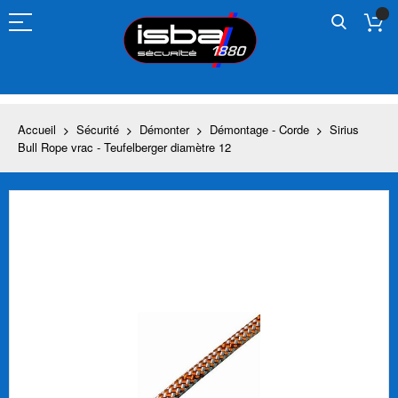
Allez
au
contenu
Accueil
Sécurité
Démonter
Démontage - Corde
Sirius
Bull Rope vrac - Teufelberger diamètre 12
Skip
to
the
end
of
the
images
gallery