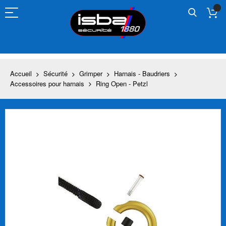
Allez
au
contenu
Accueil
Sécurité
Grimper
Harnais - Baudriers
Accessoires pour harnais
Ring Open - Petzl
Skip
to
the
end
of
the
images
gallery