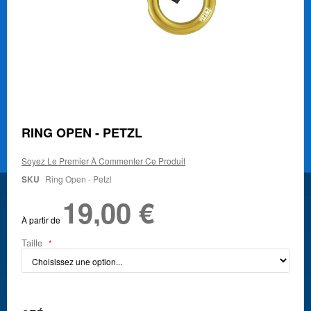
Skip
RING OPEN - PETZL
to
the
Soyez Le Premier À Commenter Ce Produit
beginning
of
SKU
Ring Open - Petzl
the
19,00 €
images
gallery
À partir de
Taille