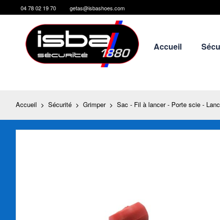
04 78 02 19 70
getas@isbashoes.com
Allez
au
contenu
Accueil
Sécu
Accueil
Sécurité
Grimper
Sac - Fil à lancer - Porte scie - Lan
Skip
to
the
end
of
the
images
gallery