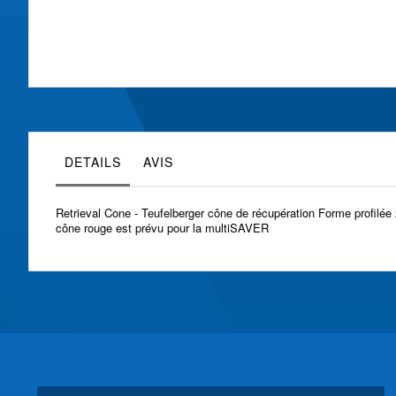
Skip
to
the
beginning
of
the
images
gallery
DETAILS
AVIS
Retrieval Cone - Teufelberger cône de récupération Forme profilée
cône rouge est prévu pour la multiSAVER