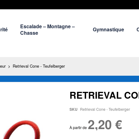
Escalade – Montagne –
rité
Gymnastique
Chasse
ceur
Retrieval Cone - Teufelberger
RETRIEVAL CO
SKU
Retrieval Cone - Teufelberger
2,20 €
À partir de