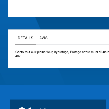
Skip
to
the
beginning
of
the
images
gallery
DETAILS
AVIS
Gants tout cuir pleine fleur, hydrofuge, Protége artère muni d´un
407