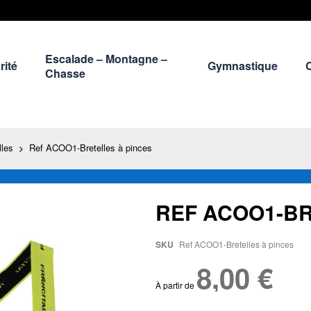
Escalade – Montagne –
rité
Gymnastique
Chasse
lles
Ref ACOO1-Bretelles à pinces
REF ACOO1-BR
SKU
Ref ACOO1-Bretelles à pinces
8,00 €
À partir de