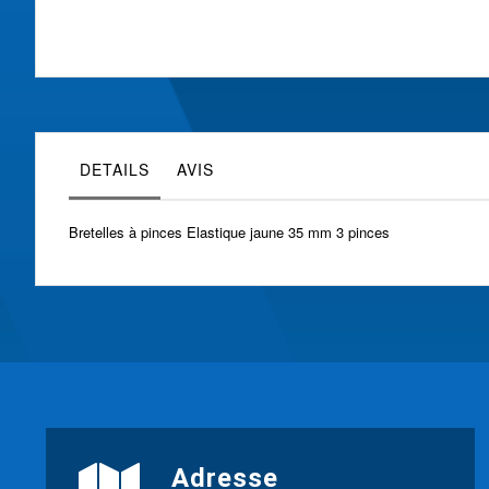
Skip
to
the
beginning
of
the
images
gallery
DETAILS
AVIS
Bretelles à pinces Elastique jaune 35 mm 3 pinces
Adresse