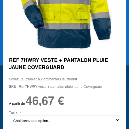
Skip
REF 7HWRY VESTE + PANTALON PLUIE
to
JAUNE COVERGUARD
the
beginning
of
Soyez Le Premier À Commenter Ce Produit
the
SKU
Ref 7HWRY veste + pantalon pluie jaune Coverguard
images
gallery
46,67 €
À partir de
Taille