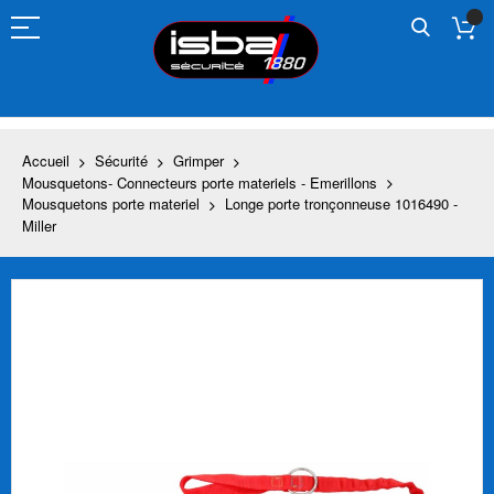
Allez
au
contenu
Accueil
Sécurité
Grimper
Mousquetons- Connecteurs porte materiels - Emerillons
Mousquetons porte materiel
Longe porte tronçonneuse 1016490 -
Miller
Skip
to
the
end
of
the
images
gallery