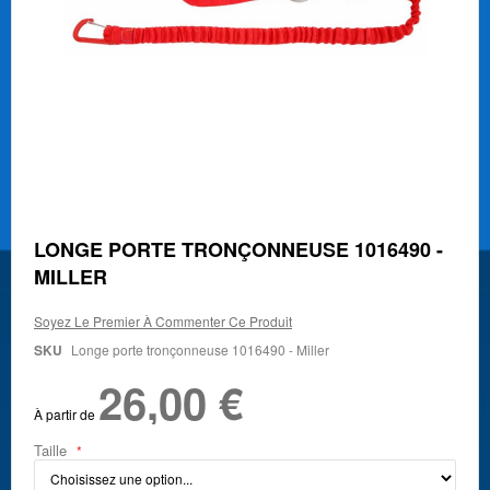
Skip
LONGE PORTE TRONÇONNEUSE 1016490 -
to
MILLER
the
beginning
of
Soyez Le Premier À Commenter Ce Produit
the
SKU
Longe porte tronçonneuse 1016490 - Miller
images
gallery
26,00 €
À partir de
Taille