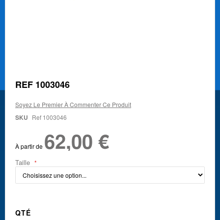
Skip
REF 1003046
to
the
Soyez Le Premier À Commenter Ce Produit
beginning
of
SKU
Ref 1003046
the
62,00 €
images
gallery
À partir de
Taille
QTÉ