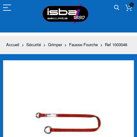
Allez
au
contenu
Accueil
Sécurité
Grimper
Fausse Fourche
Ref 1003046
Skip
to
the
end
of
the
images
gallery