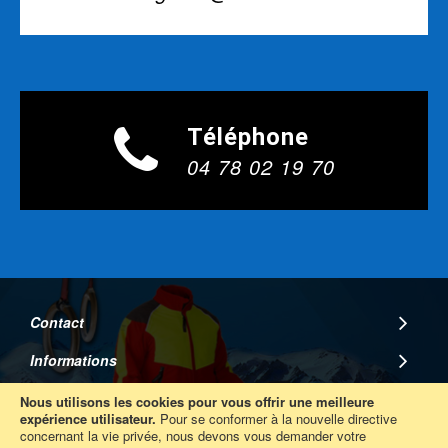
Téléphone
04 78 02 19 70
Contact
Informations
A Propos
Nous utilisons les cookies pour vous offrir une meilleure
expérience utilisateur.
Pour se conformer à la nouvelle directive
concernant la vie privée, nous devons vous demander votre
Suivez Nous