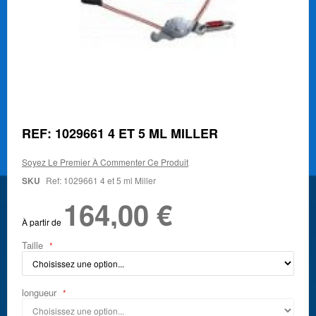
Skip
REF: 1029661 4 ET 5 ML MILLER
to
the
Soyez Le Premier À Commenter Ce Produit
beginning
of
SKU
Ref: 1029661 4 et 5 ml Miller
the
164,00 €
images
gallery
À partir de
Taille
longueur