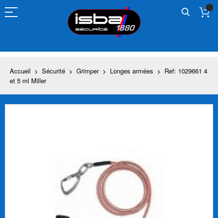
Allez
au
contenu
Accueil
Sécurité
Grimper
Longes armées
Ref: 1029661 4
et 5 ml Miller
Skip
to
the
end
of
the
images
gallery