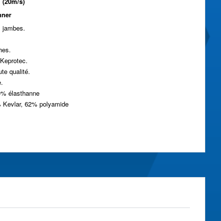
 (20m/s)
nner
s jambes.
hes.
Keprotec.
te qualité.
e.
0% élasthanne
% Kevlar, 62% polyamide