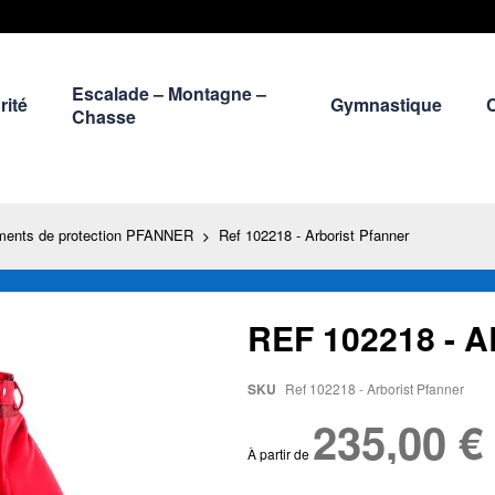
Escalade – Montagne –
rité
Gymnastique
Chasse
ments de protection PFANNER
Ref 102218 - Arborist Pfanner
REF 102218 -
SKU
Ref 102218 - Arborist Pfanner
235,00 €
À partir de