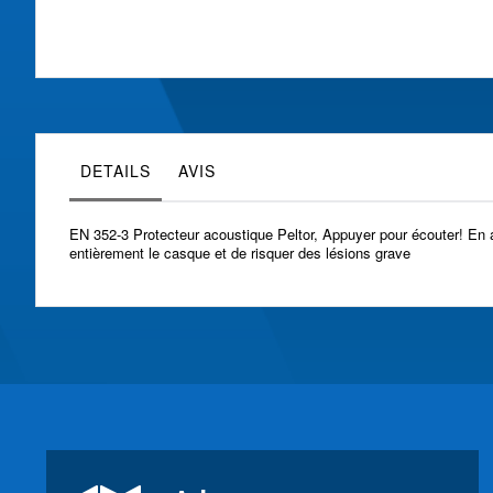
Skip
to
the
beginning
of
the
images
gallery
DETAILS
AVIS
EN 352-3 Protecteur acoustique Peltor, Appuyer pour écouter! En ap
entièrement le casque et de risquer des lésions grave