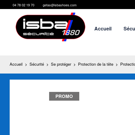
04 78 02 19 70
getas@isbashoes.com
Allez
au
contenu
Accueil
Sécu
Accueil
Sécurité
Se protéger
Protection de la tête
Protecti
Skip
to
PROMO
the
end
of
the
images
gallery