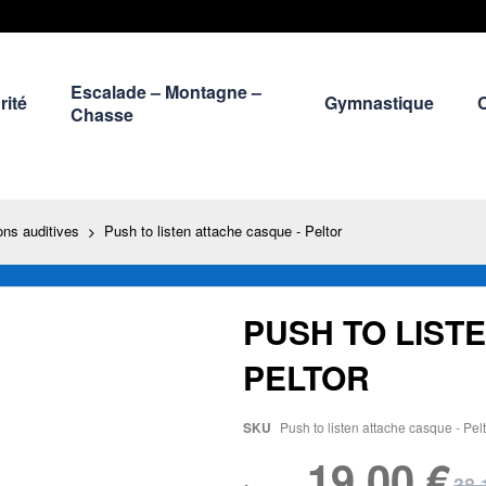
Escalade – Montagne –
rité
Gymnastique
Chasse
ons auditives
Push to listen attache casque - Peltor
PUSH TO LIST
PELTOR
SKU
Push to listen attache casque - Pel
19,00 €
38,