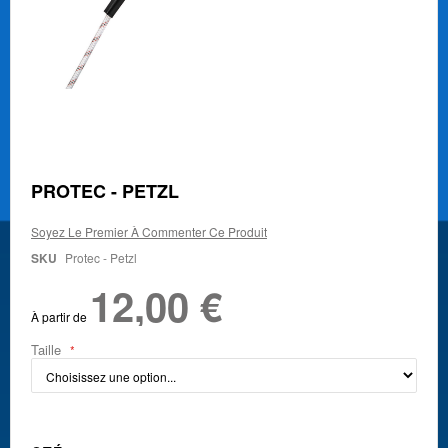
Skip
PROTEC - PETZL
to
the
Soyez Le Premier À Commenter Ce Produit
beginning
of
SKU
Protec - Petzl
the
12,00 €
images
gallery
À partir de
Taille