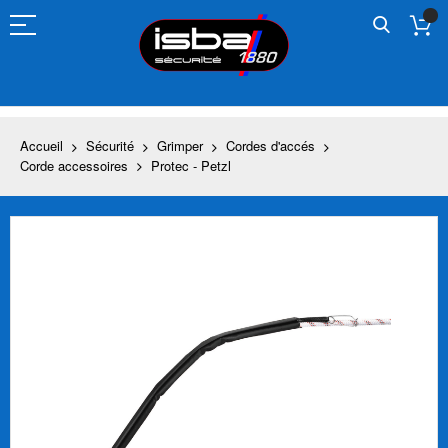
Allez
au
contenu
Accueil
Sécurité
Grimper
Cordes d'accés
Corde accessoires
Protec - Petzl
Skip
to
the
end
of
the
images
gallery