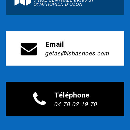
7 RUE CENTRALE 69360 ST
SYMPHORIEN D'OZON
Email
getas@isbashoes.com
Téléphone
04 78 02 19 70