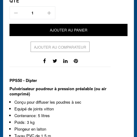
QTÉ
AJOUTER AU PANIER
AJOUTER AU COMPARATEUR
PPS50 - Dipter
Pulvérisateur poudreur à pression préalable (ou air
comprimé)
Conçu pour diffuser les poudres à sec
Equipé de joints vitton
Contenance: 5 litres
Poids: 3 kg
Plongeur en laiton
Tuyau PVC de 1.5 m