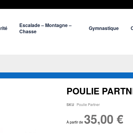
Escalade – Montagne –
rité
Gymnastique
Chasse
POULIE PART
SKU
Poulie Partner
35,00 €
À partir de