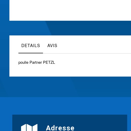
Skip
to
the
beginning
of
the
images
gallery
DETAILS
AVIS
poulie Partner PETZL
Adresse