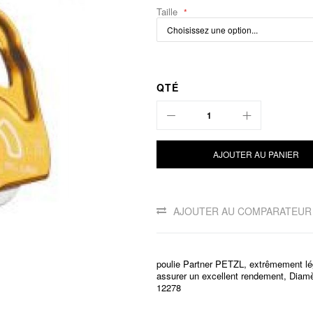
Taille
QTÉ
AJOUTER AU PANIER
AJOUTER AU COMPARATEUR
poulie Partner PETZL, extrêmement lég
assurer un excellent rendement, Dia
12278