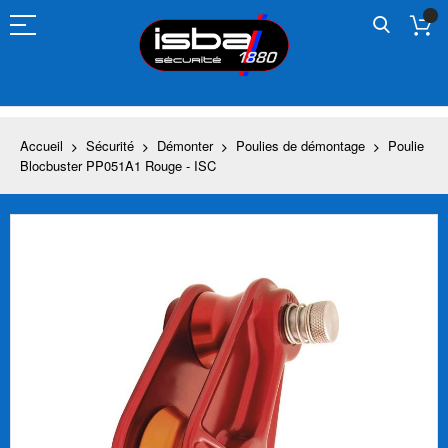
Allez
au
contenu
Accueil
Sécurité
Démonter
Poulies de démontage
Poulie
Blocbuster PP051A1 Rouge - ISC
Skip
to
the
end
of
the
images
gallery