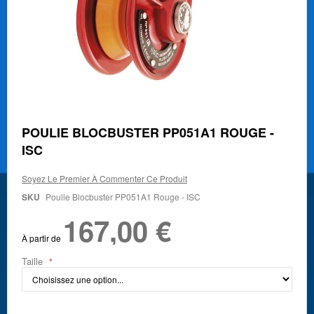
Skip
POULIE BLOCBUSTER PP051A1 ROUGE -
to
ISC
the
beginning
of
Soyez Le Premier À Commenter Ce Produit
the
SKU
Poulie Blocbuster PP051A1 Rouge - ISC
images
gallery
167,00 €
À partir de
Taille