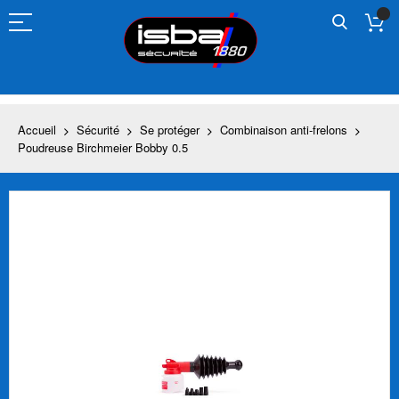
Allez
au
contenu
Accueil
Sécurité
Se protéger
Combinaison anti-frelons
Poudreuse Birchmeier Bobby 0.5
Skip
to
the
end
of
the
images
gallery