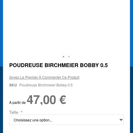
Skip
POUDREUSE BIRCHMEIER BOBBY 0.5
to
the
Soyez Le Premier À Commenter Ce Produit
beginning
of
SKU
Poudreuse Birchmeier Bobby 0.5
the
47,00 €
images
gallery
À partir de
Taille