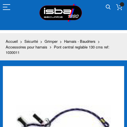
Allez
au
contenu
Accueil
Sécurité
Grimper
Harnais - Baudriers
Accessoires pour harnais
Pont central reglable 130 cms ref:
1030011
Skip
to
the
end
of
the
images
gallery