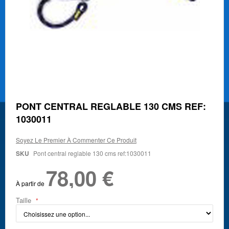
Skip
PONT CENTRAL REGLABLE 130 CMS REF:
to
1030011
the
beginning
of
Soyez Le Premier À Commenter Ce Produit
the
SKU
Pont central reglable 130 cms ref:1030011
images
gallery
78,00 €
À partir de
Taille