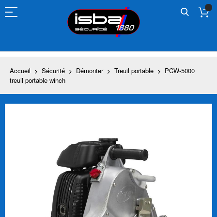
Allez
au
contenu
Accueil
Sécurité
Démonter
Treuil portable
PCW-5000
treuil portable winch
Skip
to
the
end
of
the
images
gallery