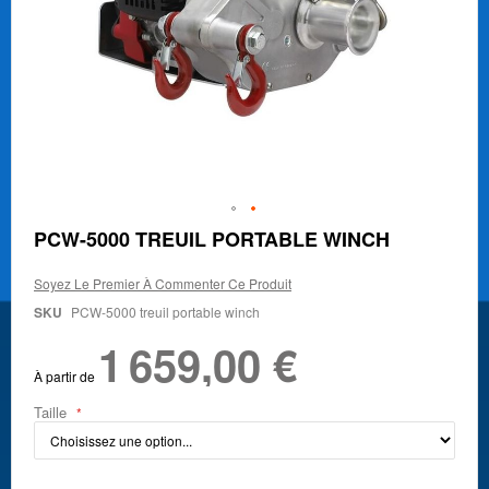
Skip
PCW-5000 TREUIL PORTABLE WINCH
to
the
Soyez Le Premier À Commenter Ce Produit
beginning
of
SKU
PCW-5000 treuil portable winch
the
1 659,00 €
images
gallery
À partir de
Taille