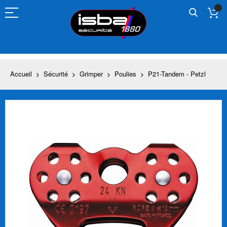
Allez
au
contenu
Accueil
Sécurité
Grimper
Poulies
P21-Tandem - Petzl
Skip
to
the
end
of
the
images
gallery