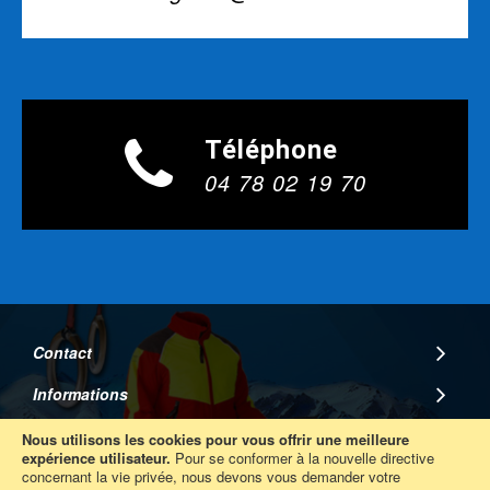
Téléphone
04 78 02 19 70
Contact
Informations
A Propos
Nous utilisons les cookies pour vous offrir une meilleure
expérience utilisateur.
Pour se conformer à la nouvelle directive
concernant la vie privée, nous devons vous demander votre
Suivez Nous