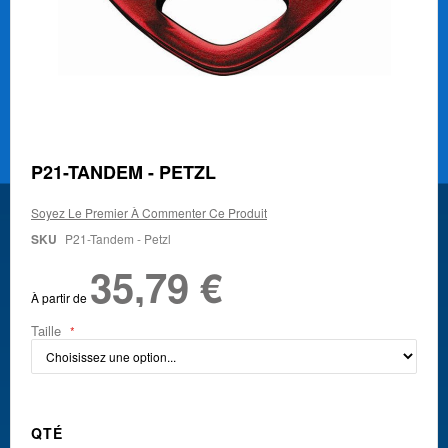
Skip
P21-TANDEM - PETZL
to
the
Soyez Le Premier À Commenter Ce Produit
beginning
of
SKU
P21-Tandem - Petzl
the
35,79 €
images
gallery
À partir de
Taille
QTÉ