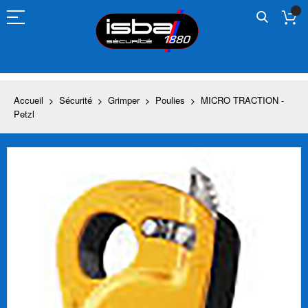
Allez
au
contenu
Accueil
Sécurité
Grimper
Poulies
MICRO TRACTION -
Petzl
Skip
to
the
end
of
the
images
gallery