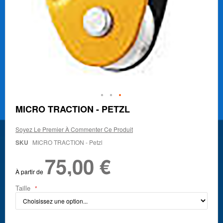
Skip
MICRO TRACTION - PETZL
to
the
Soyez Le Premier À Commenter Ce Produit
beginning
of
SKU
MICRO TRACTION - Petzl
the
75,00 €
images
gallery
À partir de
Taille