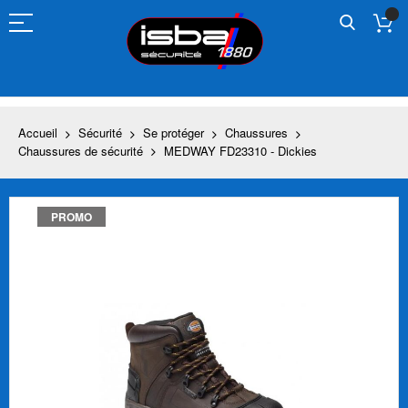
Allez
au
contenu
Accueil
Sécurité
Se protéger
Chaussures
Chaussures de sécurité
MEDWAY FD23310 - Dickies
Skip
PROMO
to
the
end
of
the
images
gallery