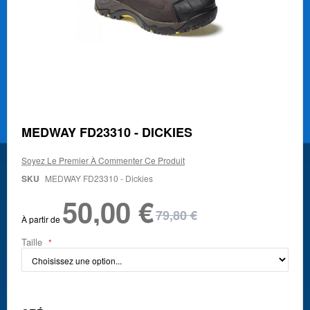
Skip
MEDWAY FD23310 - DICKIES
to
the
Soyez Le Premier À Commenter Ce Produit
beginning
of
SKU
MEDWAY FD23310 - Dickies
the
50,00 €
images
gallery
79,80 €
À partir de
Taille