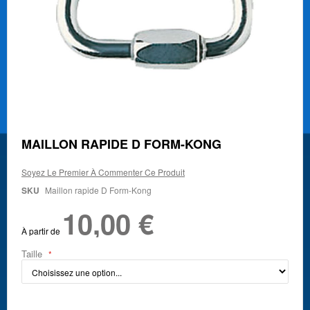
Skip
MAILLON RAPIDE D FORM-KONG
to
the
Soyez Le Premier À Commenter Ce Produit
beginning
of
SKU
Maillon rapide D Form-Kong
the
10,00 €
images
gallery
À partir de
Taille