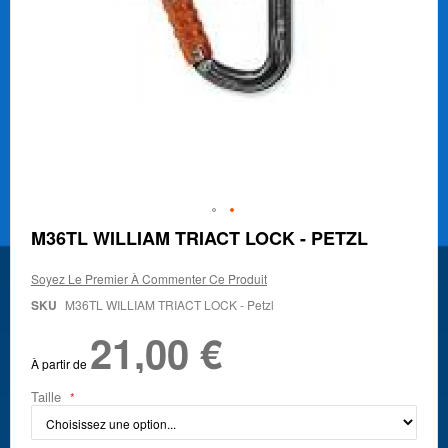
Skip
M36TL WILLIAM TRIACT LOCK - PETZL
to
the
Soyez Le Premier À Commenter Ce Produit
beginning
of
SKU
M36TL WILLIAM TRIACT LOCK - Petzl
the
21,00 €
images
gallery
À partir de
Taille