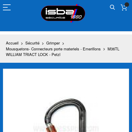
Allez
au
contenu
Accueil
Sécurité
Grimper
Mousquetons- Connecteurs porte materiels - Emerillons
M36TL
WILLIAM TRIACT LOCK - Petzl
Skip
to
the
end
of
the
images
gallery