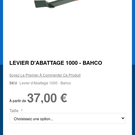
Skip
LEVIER D'ABATTAGE 1000 - BAHCO
to
the
Soyez Le Premier À Commenter Ce Produit
beginning
of
SKU
Levier d'Abattage 1000 - Bahco
the
37,00 €
images
gallery
À partir de
Taille