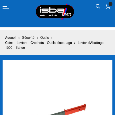
Allez
au
contenu
Accueil
Sécurité
Outils
Coins - Leviers - Crochets - Outils d'abattage
Levier d'Abattage
1000 - Bahco
Skip
to
the
end
of
the
images
gallery