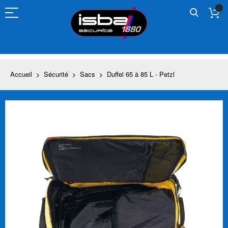
Allez
au
contenu
Accueil
Sécurité
Sacs
Duffel 65 à 85 L - Petzl
Skip
to
the
end
of
the
images
gallery