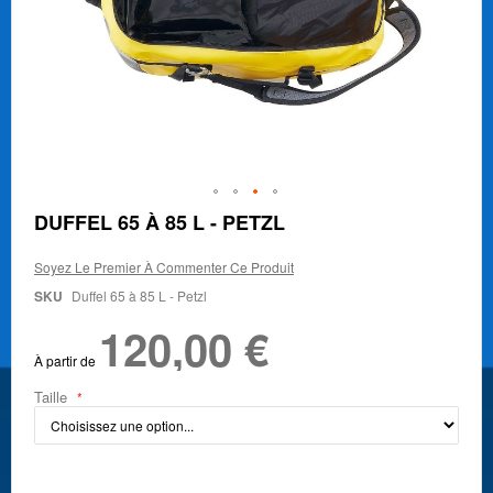
Skip
DUFFEL 65 À 85 L - PETZL
to
the
Soyez Le Premier À Commenter Ce Produit
beginning
of
SKU
Duffel 65 à 85 L - Petzl
the
120,00 €
images
gallery
À partir de
Taille