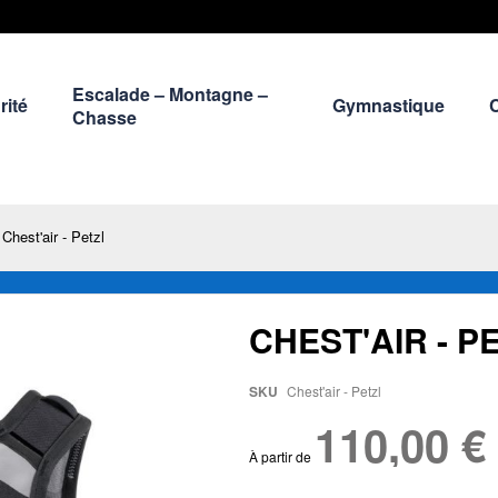
Escalade – Montagne –
rité
Gymnastique
Chasse
Chest'air - Petzl
CHEST'AIR - P
SKU
Chest'air - Petzl
110,00 €
À partir de