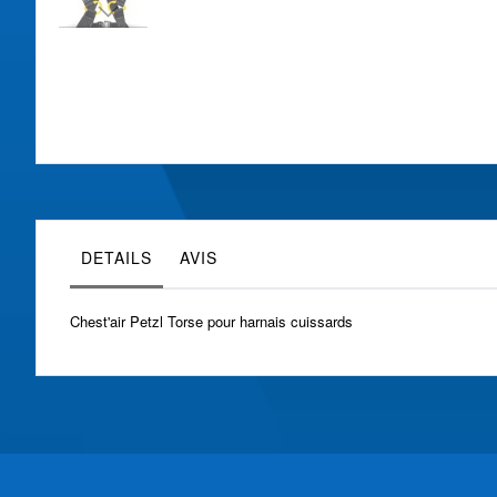
Skip
to
the
beginning
of
the
images
gallery
DETAILS
AVIS
Chest'air Petzl Torse pour harnais cuissards