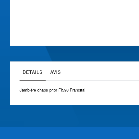
Skip
to
the
beginning
of
the
images
gallery
DETAILS
AVIS
Jambière chaps prior FI598 Francital