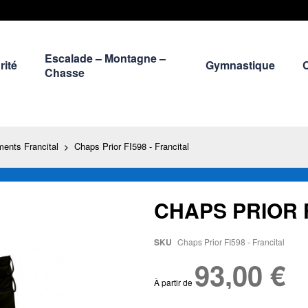
Escalade – Montagne –
rité
Gymnastique
Chasse
ents Francital
Chaps Prior FI598 - Francital
CHAPS PRIOR F
SKU
Chaps Prior FI598 - Francital
93,00 €
À partir de