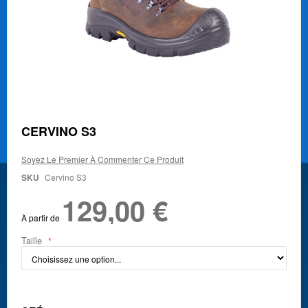
Skip
CERVINO S3
to
the
Soyez Le Premier À Commenter Ce Produit
beginning
of
SKU
Cervino S3
the
129,00 €
images
gallery
À partir de
Taille