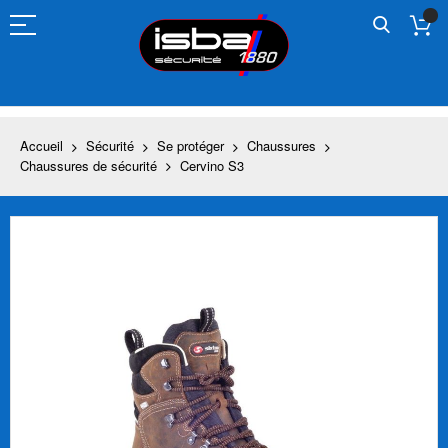
Allez
au
contenu
Accueil
Sécurité
Se protéger
Chaussures
Chaussures de sécurité
Cervino S3
Skip
to
the
end
of
the
images
gallery