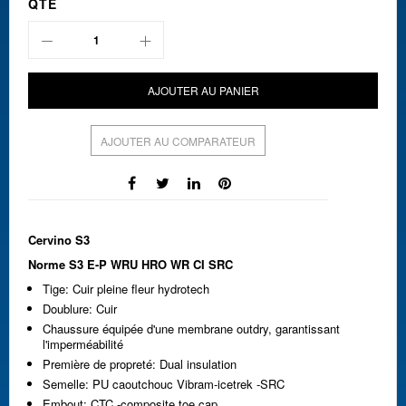
QTÉ
AJOUTER AU PANIER
AJOUTER AU COMPARATEUR
Cervino S3
Norme S3 E-P WRU HRO WR CI SRC
Tige: Cuir pleine fleur hydrotech
Doublure: Cuir
Chaussure équipée d'une membrane outdry, garantissant
l'imperméabilité
Première de propreté: Dual insulation
Semelle: PU caoutchouc Vibram-icetrek -SRC
Embout: CTC -composite toe cap