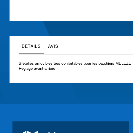
Skip
to
the
beginning
of
the
images
gallery
DETAILS
AVIS
Bretelles amovibles très confortables pour les baudriers MELEZE 3
Réglage avant-arrière