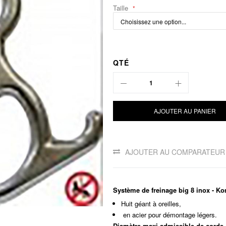
Taille
QTÉ
AJOUTER AU PANIER
AJOUTER AU COMPARATEUR
Système de freinage big 8 inox - K
Huit géant à oreilles,
en acier pour démontage légers.
Diamètre maxi admissible de corde