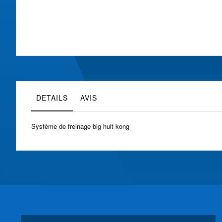
Skip
to
the
beginning
of
the
images
gallery
DETAILS
AVIS
Système de freinage big huit kong