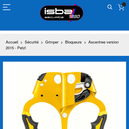
Allez
au
contenu
Accueil
Sécurité
Grimper
Bloqueurs
Ascentree version
2015 - Petzl
Skip
to
the
end
of
the
images
gallery