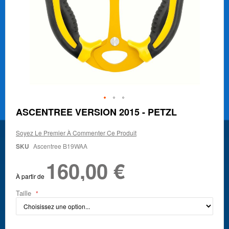
Skip
ASCENTREE VERSION 2015 - PETZL
to
the
Soyez Le Premier À Commenter Ce Produit
beginning
of
SKU
Ascentree B19WAA
the
160,00 €
images
gallery
À partir de
Taille