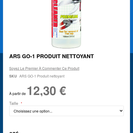
Skip
ARS GO-1 PRODUIT NETTOYANT
to
the
Soyez Le Premier À Commenter Ce Produit
beginning
of
SKU
ARS GO-1 Produit nettoyant
the
12,30 €
images
gallery
À partir de
Taille