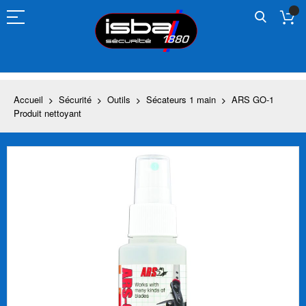
Allez
au
contenu
Accueil
Sécurité
Outils
Sécateurs 1 main
ARS GO-1
Produit nettoyant
Skip
to
the
end
of
the
images
gallery