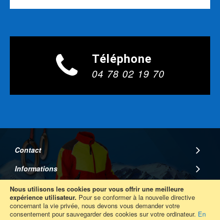
Téléphone
04 78 02 19 70
Contact
Informations
A Propos
Nous utilisons les cookies pour vous offrir une meilleure
expérience utilisateur.
Pour se conformer à la nouvelle directive
concernant la vie privée, nous devons vous demander votre
Suivez Nous
consentement pour sauvegarder des cookies sur votre ordinateur.
En