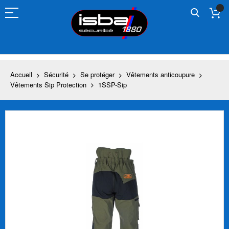
Allez
au
contenu
Accueil
Sécurité
Se protéger
Vêtements anticoupure
Vêtements Sip Protection
1SSP-Sip
Skip
to
the
end
of
the
images
gallery