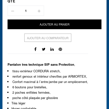
QTÉ
AJOUTER AU PANIER
AJOUTER AU COMPARATEUR
Pantalon tres technique SIP sans Protection
,
tissu extérieur CORDURA stretch,
renfort genoux et intérieur chevilles par ARMORTEX,
Confort maximal à l´entre-jambe par un empiècement,
6 boutons pour bretelles,
2 poches enfilées fermées,
poche côté plaquée par glissière
Très léger
Hyper confortable