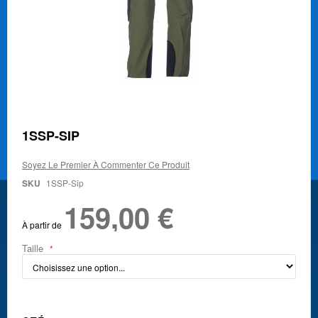
Skip
1SSP-SIP
to
the
Soyez Le Premier À Commenter Ce Produit
beginning
of
SKU
1SSP-Sip
the
159,00 €
images
gallery
À partir de
Taille