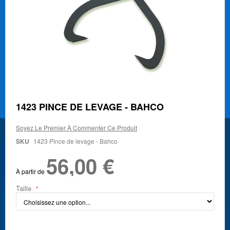
Skip
1423 PINCE DE LEVAGE - BAHCO
to
the
Soyez Le Premier À Commenter Ce Produit
beginning
of
SKU
1423 Pince de levage - Bahco
the
56,00 €
images
gallery
À partir de
Taille