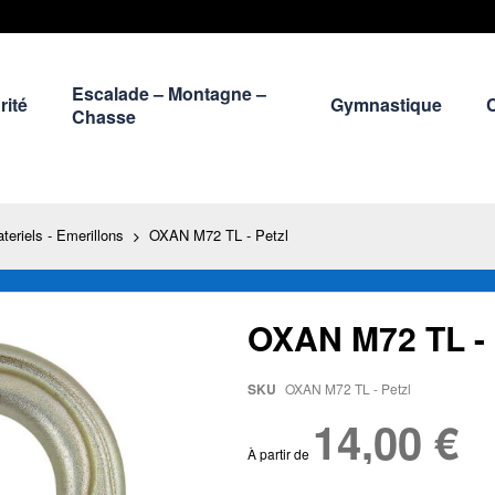
Escalade – Montagne –
rité
Gymnastique
Chasse
eriels - Emerillons
OXAN M72 TL - Petzl
OXAN M72 TL -
SKU
OXAN M72 TL - Petzl
14,00 €
À partir de