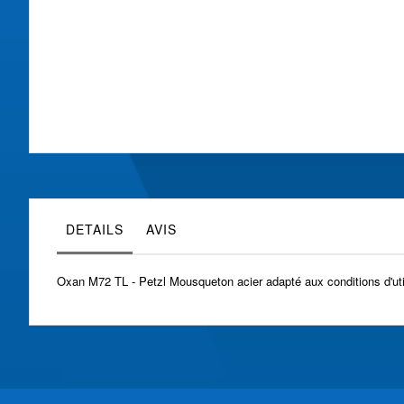
Skip
to
the
beginning
of
the
images
gallery
DETAILS
AVIS
Oxan M72 TL - Petzl Mousqueton acier adapté aux conditions d'utili